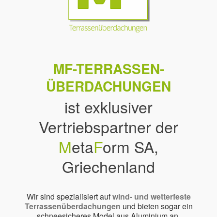
MF-TERRASSEN-
ÜBERDACHUNGEN
ist exklusiver
Vertriebspartner der
M
eta
F
orm SA,
Griechenland
Wir sind spezialisiert auf
wind- und wetterfeste
Terrassenüberdachungen
und bieten sogar ein
schneesicheres Model aus Aluminium an.